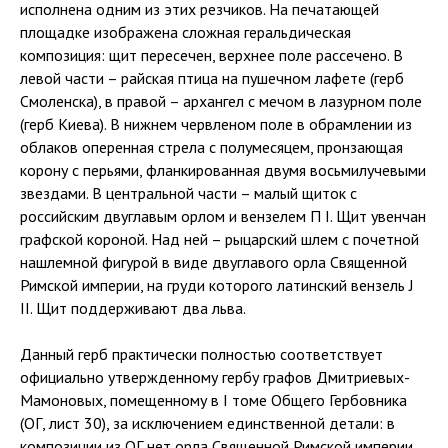
исполнена одним из этих резчиков. На печатающей
площадке изображена сложная геральдическая
композиция: щит пересечен, верхнее поле рассечено. В
левой части – райская птица на пушечном лафете (герб
Смоленска), в правой – архангел с мечом в лазурном поле
(герб Киева). В нижнем червленом поле в обрамлении из
облаков оперенная стрела с полумесяцем, пронзающая
корону с перьями, фланкированная двумя восьмилучевыми
звездами. В центральной части – малый щиток с
российским двуглавым орлом и вензелем П I. Щит увенчан
графской короной. Над ней – рыцарский шлем с почетной
нашлемной фигурой в виде двуглавого орла Священной
Римской империи, на груди которого латинский вензель J
II. Щит поддерживают два льва.
Данный герб практически полностью соответствует
официально утвержденному гербу графов Дмитриевых-
Мамоновых, помещенному в I томе Общего Гербовника
(ОГ, лист 30), за исключением единственной детали: в
композиции из ОГ нет орла Священной Римской империи.