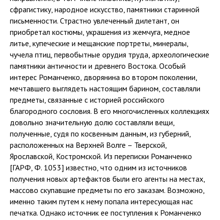
сфрагистику, народное искусство, памятники старинной
письменности. Страстно увлеченный дилетант, он
приобретал костюмы, украшения из жемчуга, медное
литье, купеческие и мещанские портреты, минералы,
чучела птиц, первобытные орудия труда, археологические
памятники античности и древнего Востока. Особый
интерес Романченко, дворянина во втором поколении,
мечтавшего выглядеть настоящим барином, составляли
предметы, связанные с историей российского
благородного сословия. В его многочисленных коллекциях
довольно значительную долю составляли вещи,
полученные, судя по косвенным данным, из губерний,
расположенных на Верхней Волге – Тверской,
Ярославской, Костромской. Из переписки Романченко
[ГАРФ, Ф. 1053] известно, что одним из источников
получения новых артефактов были его агенты на местах,
массово скупавшие предметы по его заказам. Возможно,
именно таким путем к нему попала интересующая нас
печатка. Однако источник ее поступления к Романченко