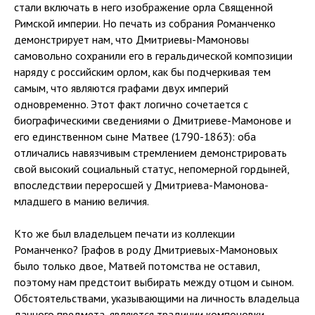
стали включать в него изображение орла Священной
Римской империи. Но печать из собрания Романченко
демонстрирует нам, что Дмитриевы-Мамоновы
самовольно сохранили его в геральдической композиции
наряду с российским орлом, как бы подчеркивая тем
самым, что являются графами двух империй
одновременно. Этот факт логично сочетается с
биографическими сведениями о Дмитриеве-Мамонове и
его единственном сыне Матвее (1790-1863): оба
отличались навязчивым стремлением демонстрировать
свой высокий социальный статус, непомерной гордыней,
впоследствии переросшей у Дмитриева-Мамонова-
младшего в манию величия.
Кто же был владельцем печати из коллекции
Романченко? Графов в роду Дмитриевых-Мамоновых
было только двое, Матвей потомства не оставил,
поэтому нам предстоит выбирать между отцом и сыном.
Обстоятельствами, указывающими на личность владельца
данного предмета, являются традиции компоновки