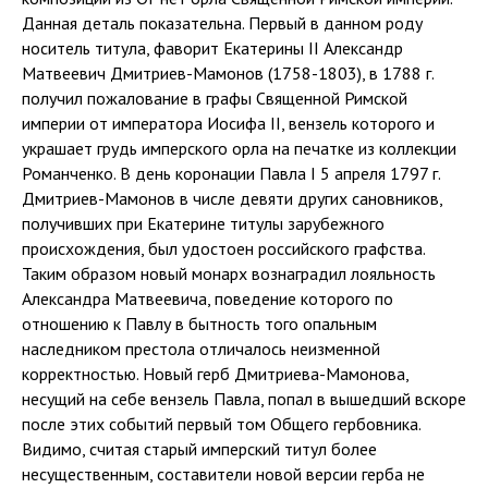
Данная деталь показательна. Первый в данном роду
носитель титула, фаворит Екатерины II Александр
Матвеевич Дмитриев-Мамонов (1758-1803), в 1788 г.
получил пожалование в графы Священной Римской
империи от императора Иосифа II, вензель которого и
украшает грудь имперского орла на печатке из коллекции
Романченко. В день коронации Павла I 5 апреля 1797 г.
Дмитриев-Мамонов в числе девяти других сановников,
получивших при Екатерине титулы зарубежного
происхождения, был удостоен российского графства.
Таким образом новый монарх вознаградил лояльность
Александра Матвеевича, поведение которого по
отношению к Павлу в бытность того опальным
наследником престола отличалось неизменной
корректностью. Новый герб Дмитриева-Мамонова,
несущий на себе вензель Павла, попал в вышедший вскоре
после этих событий первый том Общего гербовника.
Видимо, считая старый имперский титул более
несущественным, составители новой версии герба не