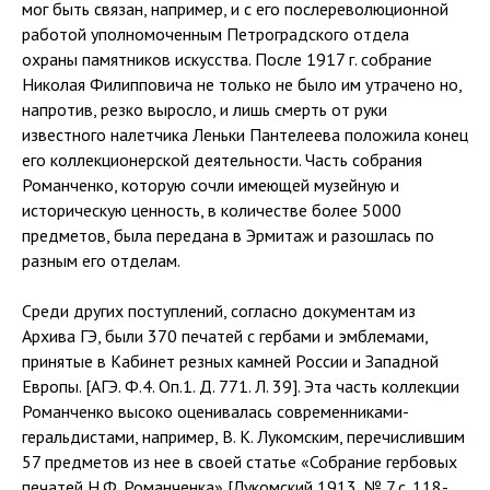
мог быть связан, например, и с его послереволюционной
работой уполномоченным Петроградского отдела
охраны памятников искусства. После 1917 г. собрание
Николая Филипповича не только не было им утрачено но,
напротив, резко выросло, и лишь смерть от руки
известного налетчика Леньки Пантелеева положила конец
его коллекционерской деятельности. Часть собрания
Романченко, которую сочли имеющей музейную и
историческую ценность, в количестве более 5000
предметов, была передана в Эрмитаж и разошлась по
разным его отделам.
Среди других поступлений, согласно документам из
Архива ГЭ, были 370 печатей с гербами и эмблемами,
принятые в Кабинет резных камней России и Западной
Европы. [АГЭ. Ф.4. Оп.1. Д. 771. Л. 39]. Эта часть коллекции
Романченко высоко оценивалась современниками-
геральдистами, например, В. К. Лукомским, перечислившим
57 предметов из нее в своей статье «Собрание гербовых
печатей Н.Ф. Романченка» [Лукомский 1913, № 7,с. 118-