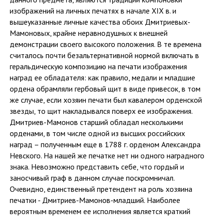
изображений на личных печатях в начале XIX в. и
вышеуказанные личные качества обоих Дмитриевых-
Мамоновых, крайне неравнодушных к внешней
демонстрации своего высокого положения. В те времена
считалось почти безальтернативной нормой включать в
геральдическую композицию на печати изображения
наград ее обладателя: как правило, медали и младшие
ордена обрамляли гербовый щит в виде привесок, в том
же случае, если хозяин печати был кавалером орденской
звезды, то щит накладывался поверх ее изображения.
Дмитриев-Мамонов старший обладал несколькими
орденами, в том числе одной из высших российских
наград – полученным еще в 1788 г. орденом Александра
Невского. На нашей же печатке нет ни одного наградного
знака. Невозможно представить себе, что гордый и
заносчивый граф в данном случае поскромничал.
Очевидно, единственный претендент на роль хозяина
печатки - Дмитриев-Мамонов-младший. Наиболее
вероятным временем ее исполнения является краткий